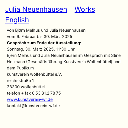
Zum
Julia Neuenhausen
Works
Inhalt
springen
English
von Bjørn Melhus und Julia Neuenhausen
vom 6. Februar bis 30. März 2025
Gespräch zum Ende der Ausstellung:
Sonntag, 30. März 2025, 11:30 Uhr
Bjørn Melhus und Julia Neuenhausen im Gespräch mit Stine
Hollmann (Geschäftsführung Kunstverein Wolfenbüttel) und
dem Publikum
kunstverein wolfenbüttel e.V.
reichsstraße 1
38300 wolfenbüttel
telefon + fax 0 53 31.2 78 75
www.kunstverein-wf.de
kontakt@kunstverein-wf.de